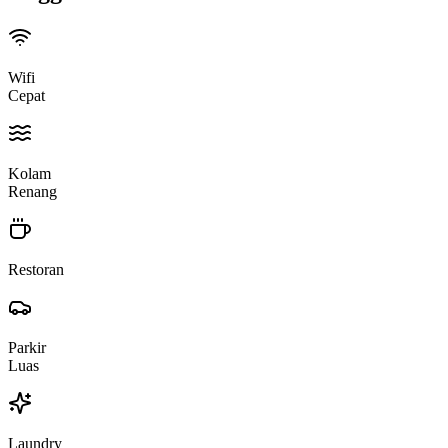
Wifi
Cepat
Kolam
Renang
Restoran
Parkir
Luas
Laundry