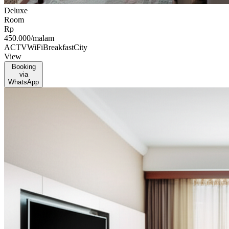
Deluxe
Room
Rp
450.000
/malam
AC
TV
WiFi
Breakfast
City
View
Booking
via
WhatsApp