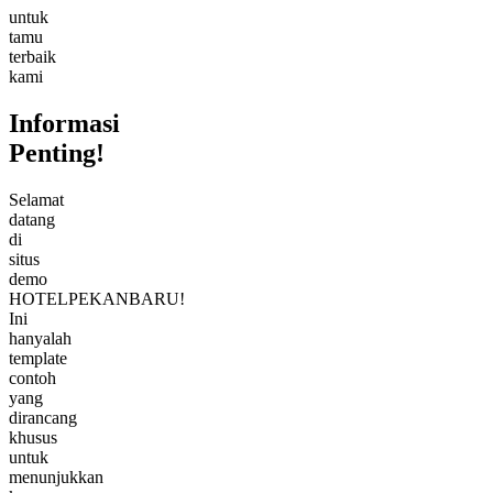
pembuatan
website.
Anda
bisa
pesan
website
serupa
dengan
desain
profesional,
fitur
lengkap,
dan
harga
super
terjangkau
khusus
untuk
warga
Pekanbaru.
Hubungi
kami
via
WhatsApp
untuk