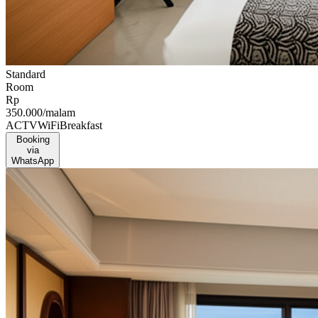
Standard
Room
Rp
350.000
/malam
AC
TV
WiFi
Breakfast
Booking
via
WhatsApp