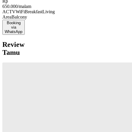
Rp
650.000
/malam
AC
TV
WiFi
Breakfast
Living
Area
Balcony
Booking
via
WhatsApp
Review
Tamu