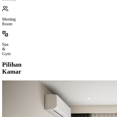
Meeting
Room
Spa
&
Gym
Pilihan
Kamar