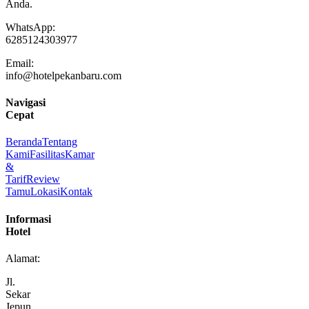
Pekanbaru,
Riau
28116
Jam
Check-
in/out:
Check-
in:
14:00
WIB
Check-
out:
12:00
WIB
Layanan:
Front
Desk
24
Jam
Room
Service