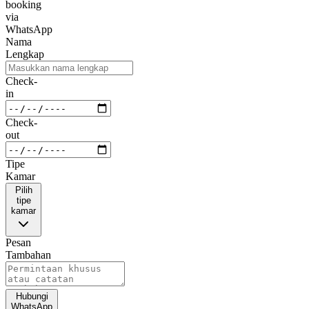
Hotel
terpercaya
di
jantung
Kota
Pekanbaru
dengan
pelayanan
berkualitas
tinggi,
fasilitas
modern,
dan
lokasi
strategis.
Pengalaman
menginap
yang
tak
terlupakan
menanti
Anda.
WhatsApp:
6285124303977