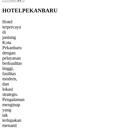
Email:
info@hotelpekanbaru.com
Navigasi
Cepat
Beranda
Tentang
Kami
Fasilitas
Kamar
&
Tarif
Review
Tamu
Lokasi
Kontak
Informasi
Hotel
Alamat:
Jl.
Sekar
Jepun
VIII
No.1
Kesiman
Kertalangu