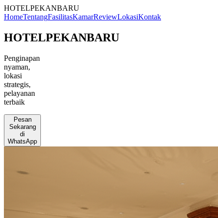
HOTELPEKANBARU
Home
Tentang
Fasilitas
Kamar
Review
Lokasi
Kontak
HOTELPEKANBARU
Penginapan
nyaman,
lokasi
strategis,
pelayanan
terbaik
Pesan
Sekarang
di
WhatsApp